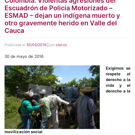
Colombia: Violentas agresiones del
Escuadrón de Policía Motorizado –
ESMAD – dejan un indígena muerto y
otro gravemente herido en Valle del
Cauca
Publicada el
30/05/2016
|
por
clocvc
30 de mayo de 2016
Exigimos se
respete el
derecho a la
vida y el
derecho a la
movilización social