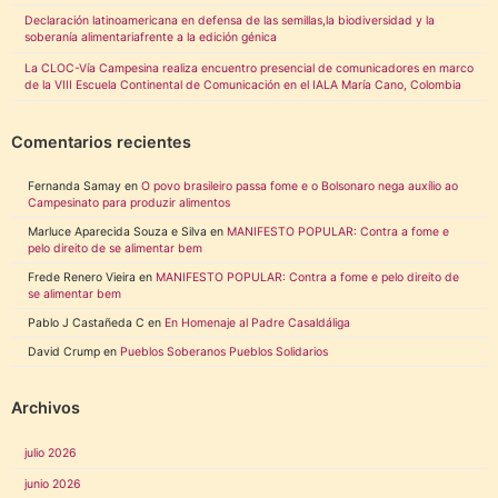
Declaración latinoamericana en defensa de las semillas,la biodiversidad y la
soberanía alimentariafrente a la edición génica
La CLOC-Vía Campesina realiza encuentro presencial de comunicadores en marco
de la VIII Escuela Continental de Comunicación en el IALA María Cano, Colombia
Comentarios recientes
Fernanda Samay
en
O povo brasileiro passa fome e o Bolsonaro nega auxílio ao
Campesinato para produzir alimentos
Marluce Aparecida Souza e Silva
en
MANIFESTO POPULAR: Contra a fome e
pelo direito de se alimentar bem
Frede Renero Vieira
en
MANIFESTO POPULAR: Contra a fome e pelo direito de
se alimentar bem
Pablo J Castañeda C
en
En Homenaje al Padre Casaldáliga
David Crump
en
Pueblos Soberanos Pueblos Solidarios
Archivos
julio 2026
junio 2026