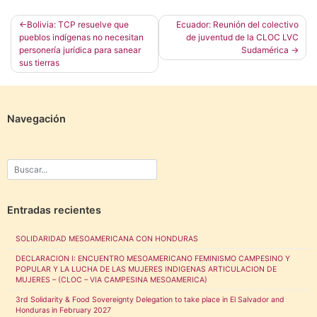
Navegación
Bolivia: TCP resuelve que
Ecuador: Reunión del colectivo
pueblos indígenas no necesitan
de juventud de la CLOC LVC
de
personería jurídica para sanear
Sudamérica
entradas
sus tierras
Navegación
Entradas recientes
SOLIDARIDAD MESOAMERICANA CON HONDURAS
DECLARACION I: ENCUENTRO MESOAMERICANO FEMINISMO CAMPESINO Y
POPULAR Y LA LUCHA DE LAS MUJERES INDIGENAS ARTICULACION DE
MUJERES – (CLOC – VIA CAMPESINA MESOAMERICA)
3rd Solidarity & Food Sovereignty Delegation to take place in El Salvador and
Honduras in February 2027