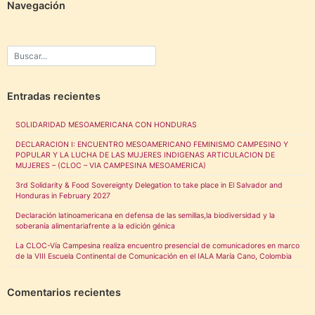
Navegación
Entradas recientes
SOLIDARIDAD MESOAMERICANA CON HONDURAS
DECLARACION I: ENCUENTRO MESOAMERICANO FEMINISMO CAMPESINO Y
POPULAR Y LA LUCHA DE LAS MUJERES INDIGENAS ARTICULACION DE
MUJERES – (CLOC – VIA CAMPESINA MESOAMERICA)
3rd Solidarity & Food Sovereignty Delegation to take place in El Salvador and
Honduras in February 2027
Declaración latinoamericana en defensa de las semillas,la biodiversidad y la
soberanía alimentariafrente a la edición génica
La CLOC-Vía Campesina realiza encuentro presencial de comunicadores en marco
de la VIII Escuela Continental de Comunicación en el IALA María Cano, Colombia
Comentarios recientes