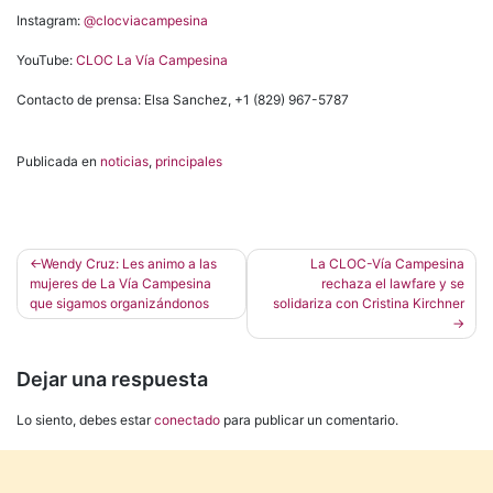
Instagram:
@clocviacampesina
YouTube:
CLOC La Vía Campesina
Contacto de prensa: Elsa Sanchez, +1 (829) 967-5787
Publicada en
noticias
,
principales
Navegación
Wendy Cruz: Les animo a las
La CLOC-Vía Campesina
mujeres de La Vía Campesina
rechaza el lawfare y se
de
que sigamos organizándonos
solidariza con Cristina Kirchner
entradas
Dejar una respuesta
Lo siento, debes estar
conectado
para publicar un comentario.