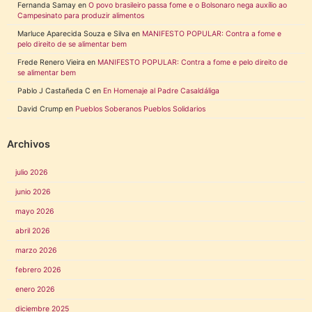
Fernanda Samay
en
O povo brasileiro passa fome e o Bolsonaro nega auxílio ao
Campesinato para produzir alimentos
Marluce Aparecida Souza e Silva
en
MANIFESTO POPULAR: Contra a fome e
pelo direito de se alimentar bem
Frede Renero Vieira
en
MANIFESTO POPULAR: Contra a fome e pelo direito de
se alimentar bem
Pablo J Castañeda C
en
En Homenaje al Padre Casaldáliga
David Crump
en
Pueblos Soberanos Pueblos Solidarios
Archivos
julio 2026
junio 2026
mayo 2026
abril 2026
marzo 2026
febrero 2026
enero 2026
diciembre 2025