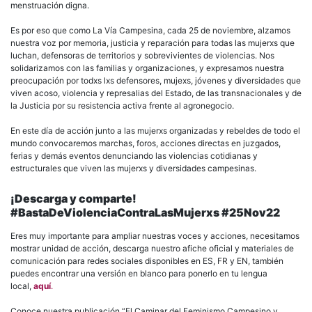
menstruación digna.
Es por eso que como La Vía Campesina, cada 25 de noviembre, alzamos
nuestra voz por memoria, justicia y reparación para todas las mujerxs que
luchan, defensoras de territorios y sobrevivientes de violencias. Nos
solidarizamos con las familias y organizaciones, y expresamos nuestra
preocupación por todxs lxs defensores, mujexs, jóvenes y diversidades que
viven acoso, violencia y represalias del Estado, de las transnacionales y de
la Justicia por su resistencia activa frente al agronegocio.
En este día de acción junto a las mujerxs organizadas y rebeldes de todo el
mundo convocaremos marchas, foros, acciones directas en juzgados,
ferias y demás eventos denunciando las violencias cotidianas y
estructurales que viven las mujerxs y diversidades campesinas.
¡Descarga y comparte!
#BastaDeViolenciaContraLasMujerxs #25Nov22
Eres muy importante para ampliar nuestras voces y acciones, necesitamos
mostrar unidad de acción, descarga nuestro afiche oficial y materiales de
comunicación para redes sociales disponibles en ES, FR y EN, también
puedes encontrar una versión en blanco para ponerlo en tu lengua
local,
aquí
.
Conoce nuestra publicación “El Caminar del Feminismo Campesino y