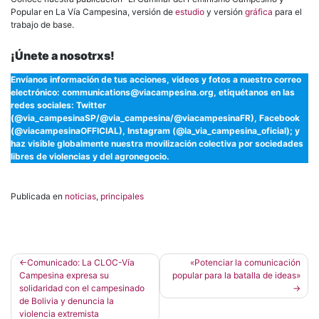
Popular en La Vía Campesina, versión de
estudio
y versión
gráfica
para el
trabajo de base.
¡Únete a nosotrxs!
Envíanos información de tus acciones, videos y fotos a nuestro correo
electrónico: communications@viacampesina.org, etiquétanos en las
redes sociales: Twitter
(@via_campesinaSP/@via_campesina/@viacampesinaFR), Facebook
(@viacampesinaOFFICIAL), Instagram (@la_via_campesina_oficial); y
haz visible globalmente nuestra movilización colectiva por sociedades
libres de violencias y del agronegocio.
Publicada en
noticias
,
principales
Navegación
Comunicado: La CLOC-Vía
«Potenciar la comunicación
Campesina expresa su
popular para la batalla de ideas»
de
solidaridad con el campesinado
entradas
de Bolivia y denuncia la
violencia extremista