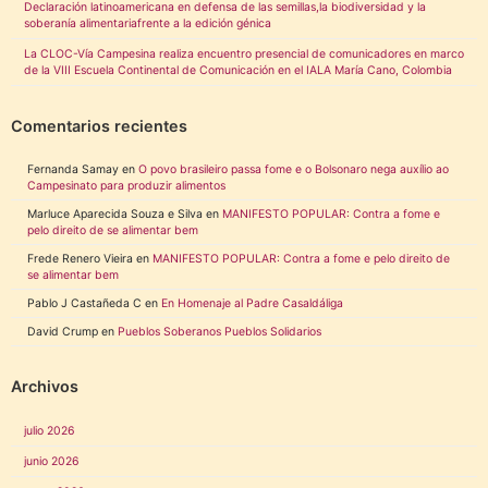
Declaración latinoamericana en defensa de las semillas,la biodiversidad y la
soberanía alimentariafrente a la edición génica
La CLOC-Vía Campesina realiza encuentro presencial de comunicadores en marco
de la VIII Escuela Continental de Comunicación en el IALA María Cano, Colombia
Comentarios recientes
Fernanda Samay
en
O povo brasileiro passa fome e o Bolsonaro nega auxílio ao
Campesinato para produzir alimentos
Marluce Aparecida Souza e Silva
en
MANIFESTO POPULAR: Contra a fome e
pelo direito de se alimentar bem
Frede Renero Vieira
en
MANIFESTO POPULAR: Contra a fome e pelo direito de
se alimentar bem
Pablo J Castañeda C
en
En Homenaje al Padre Casaldáliga
David Crump
en
Pueblos Soberanos Pueblos Solidarios
Archivos
julio 2026
junio 2026