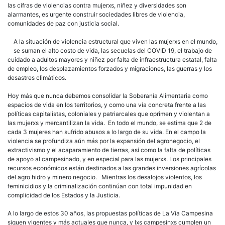
las cifras de violencias contra mujerxs, niñez y diversidades son
alarmantes, es urgente construir sociedades libres de violencia,
comunidades de paz con justicia social.
A la situación de violencia estructural que viven las mujerxs en el mundo,
se suman el alto costo de vida, las secuelas del COVID 19, el trabajo de
cuidado a adultos mayores y niñez por falta de infraestructura estatal, falta
de empleo, los desplazamientos forzados y migraciones, las guerras y los
desastres climáticos.
Hoy más que nunca debemos consolidar la Soberanía Alimentaria como
espacios de vida en los territorios, y como una vía concreta frente a las
políticas capitalistas, coloniales y patriarcales que oprimen y violentan a
las mujerxs y mercantilizan la vida. En todo el mundo, se estima que 2 de
cada 3 mujeres han sufrido abusos a lo largo de su vida. En el campo la
violencia se profundiza aún más por la expansión del agronegocio, el
extractivismo y el acaparamiento de tierras, así como la falta de políticas
de apoyo al campesinado, y en especial para las mujerxs. Los principales
recursos económicos están destinados a las grandes inversiones agrícolas
del agro hidro y minero negocio. Mientras los desalojos violentos, los
feminicidios y la criminalización continúan con total impunidad en
complicidad de los Estados y la Justicia.
A lo largo de estos 30 años, las propuestas políticas de La Vía Campesina
siguen vigentes y más actuales que nunca, y lxs campesinxs cumplen un