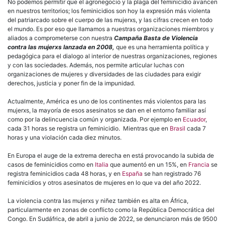
No podemos permitir que el agronegocio y la plaga del feminicidio avancen
en nuestros territorios; los feminicidios son hoy la expresión más violenta
del patriarcado sobre el cuerpo de las mujerxs, y las cifras crecen en todo
el mundo. Es por eso que llamamos a nuestras organizaciones miembros y
aliados a comprometerse con nuestra
Campaña Basta de Violencia
contra las mujerxs lanzada en 2008,
que es una herramienta política y
pedagógica para el dialogo al interior de nuestras organizaciones, regiones
y con las sociedades. Además, nos permite articular luchas con
organizaciones de mujeres y diversidades de las ciudades para exigir
derechos, justicia y poner fin de la impunidad.
Actualmente, América es uno de los continentes más violentos para las
mujerxs, la mayoría de esos asesinatos se dan en el entorno familiar así
como por la delincuencia común y organizada. Por ejemplo en
Ecuador
,
cada 31 horas se registra un feminicidio. Mientras que en
Brasil
cada 7
horas y una violación cada diez minutos.
En Europa el auge de la extrema derecha en está provocando la subida de
casos de feminicidios como en
Italia
que aumentó en un 15%, en
Francia
se
registra feminicidios cada 48 horas, y en
España
se han registrado 76
feminicidios y otros asesinatos de mujeres en lo que va del año 2022.
La violencia contra las mujerxs y niñez también es alta en África,
particularmente en zonas de conflicto como la República Democrática del
Congo. En Sudáfrica, de abril a junio de 2022, se denunciaron más de 9500