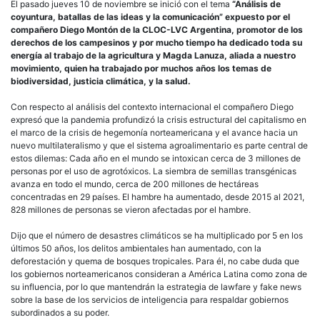
El pasado jueves 10 de noviembre se inició con el tema
“Análisis de
coyuntura, batallas de las ideas y la comunicación” expuesto por el
compañero Diego Montón de la CLOC-LVC Argentina, promotor de los
derechos de los campesinos y por mucho tiempo ha dedicado toda su
energía al trabajo de la agricultura y Magda Lanuza, aliada a nuestro
movimiento, quien ha trabajado por muchos años los temas de
biodiversidad, justicia climática, y la salud.
Con respecto al análisis del contexto internacional el compañero Diego
expresó que la pandemia profundizó la crisis estructural del capitalismo en
el marco de la crisis de hegemonía norteamericana y el avance hacia un
nuevo multilateralismo y que el sistema agroalimentario es parte central de
estos dilemas: Cada año en el mundo se intoxican cerca de 3 millones de
personas por el uso de agrotóxicos. La siembra de semillas transgénicas
avanza en todo el mundo, cerca de 200 millones de hectáreas
concentradas en 29 países. El hambre ha aumentado, desde 2015 al 2021,
828 millones de personas se vieron afectadas por el hambre.
Dijo que el número de desastres climáticos se ha multiplicado por 5 en los
últimos 50 años, los delitos ambientales han aumentado, con la
deforestación y quema de bosques tropicales. Para él, no cabe duda que
los gobiernos norteamericanos consideran a América Latina como zona de
su influencia, por lo que mantendrán la estrategia de lawfare y fake news
sobre la base de los servicios de inteligencia para respaldar gobiernos
subordinados a su poder.