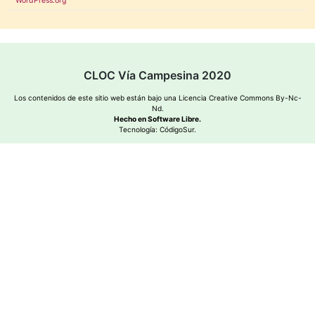
WordPress.org
CLOC Vía Campesina 2020
Los contenidos de este sitio web están bajo una
Licencia Creative Commons By-Nc-
Nd
.
Hecho en Software Libre.
Tecnología:
CódigoSur
.