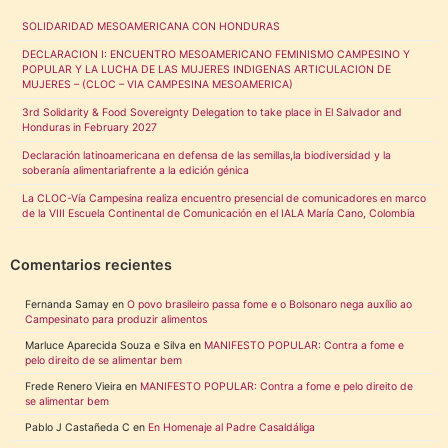
SOLIDARIDAD MESOAMERICANA CON HONDURAS
DECLARACION I: ENCUENTRO MESOAMERICANO FEMINISMO CAMPESINO Y
POPULAR Y LA LUCHA DE LAS MUJERES INDIGENAS ARTICULACION DE
MUJERES – (CLOC – VIA CAMPESINA MESOAMERICA)
3rd Solidarity & Food Sovereignty Delegation to take place in El Salvador and
Honduras in February 2027
Declaración latinoamericana en defensa de las semillas,la biodiversidad y la
soberanía alimentariafrente a la edición génica
La CLOC-Vía Campesina realiza encuentro presencial de comunicadores en marco
de la VIII Escuela Continental de Comunicación en el IALA María Cano, Colombia
Comentarios recientes
Fernanda Samay
en
O povo brasileiro passa fome e o Bolsonaro nega auxílio ao
Campesinato para produzir alimentos
Marluce Aparecida Souza e Silva
en
MANIFESTO POPULAR: Contra a fome e
pelo direito de se alimentar bem
Frede Renero Vieira
en
MANIFESTO POPULAR: Contra a fome e pelo direito de
se alimentar bem
Pablo J Castañeda C
en
En Homenaje al Padre Casaldáliga