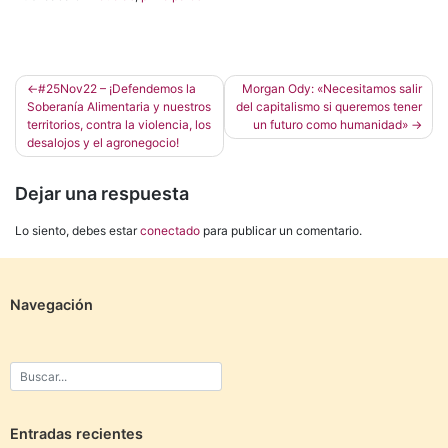
Navegación
#25Nov22 – ¡Defendemos la
Morgan Ody: «Necesitamos salir
Soberanía Alimentaria y nuestros
del capitalismo si queremos tener
de
territorios, contra la violencia, los
un futuro como humanidad»
entradas
desalojos y el agronegocio!
Dejar una respuesta
Lo siento, debes estar
conectado
para publicar un comentario.
Navegación
Entradas recientes