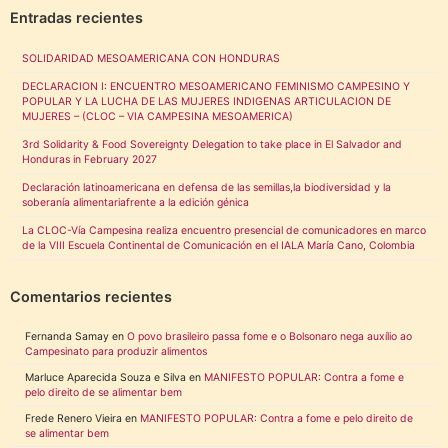
Entradas recientes
SOLIDARIDAD MESOAMERICANA CON HONDURAS
DECLARACION I: ENCUENTRO MESOAMERICANO FEMINISMO CAMPESINO Y
POPULAR Y LA LUCHA DE LAS MUJERES INDIGENAS ARTICULACION DE
MUJERES – (CLOC – VIA CAMPESINA MESOAMERICA)
3rd Solidarity & Food Sovereignty Delegation to take place in El Salvador and
Honduras in February 2027
Declaración latinoamericana en defensa de las semillas,la biodiversidad y la
soberanía alimentariafrente a la edición génica
La CLOC-Vía Campesina realiza encuentro presencial de comunicadores en marco
de la VIII Escuela Continental de Comunicación en el IALA María Cano, Colombia
Comentarios recientes
Fernanda Samay
en
O povo brasileiro passa fome e o Bolsonaro nega auxílio ao
Campesinato para produzir alimentos
Marluce Aparecida Souza e Silva
en
MANIFESTO POPULAR: Contra a fome e
pelo direito de se alimentar bem
Frede Renero Vieira
en
MANIFESTO POPULAR: Contra a fome e pelo direito de
se alimentar bem