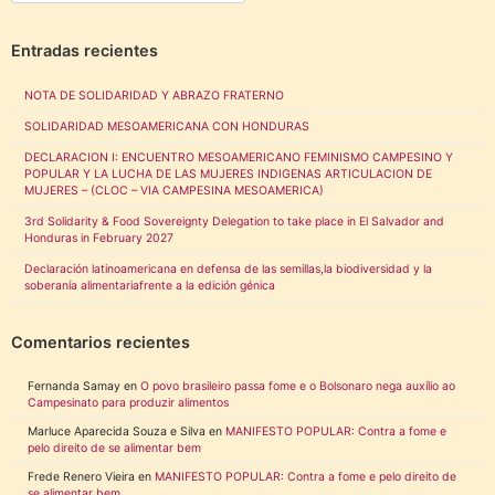
Entradas recientes
NOTA DE SOLIDARIDAD Y ABRAZO FRATERNO
SOLIDARIDAD MESOAMERICANA CON HONDURAS
DECLARACION I: ENCUENTRO MESOAMERICANO FEMINISMO CAMPESINO Y
POPULAR Y LA LUCHA DE LAS MUJERES INDIGENAS ARTICULACION DE
MUJERES – (CLOC – VIA CAMPESINA MESOAMERICA)
3rd Solidarity & Food Sovereignty Delegation to take place in El Salvador and
Honduras in February 2027
Declaración latinoamericana en defensa de las semillas,la biodiversidad y la
soberanía alimentariafrente a la edición génica
Comentarios recientes
Fernanda Samay
en
O povo brasileiro passa fome e o Bolsonaro nega auxílio ao
Campesinato para produzir alimentos
Marluce Aparecida Souza e Silva
en
MANIFESTO POPULAR: Contra a fome e
pelo direito de se alimentar bem
Frede Renero Vieira
en
MANIFESTO POPULAR: Contra a fome e pelo direito de
se alimentar bem