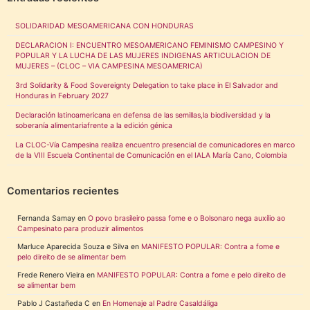
SOLIDARIDAD MESOAMERICANA CON HONDURAS
DECLARACION I: ENCUENTRO MESOAMERICANO FEMINISMO CAMPESINO Y
POPULAR Y LA LUCHA DE LAS MUJERES INDIGENAS ARTICULACION DE
MUJERES – (CLOC – VIA CAMPESINA MESOAMERICA)
3rd Solidarity & Food Sovereignty Delegation to take place in El Salvador and
Honduras in February 2027
Declaración latinoamericana en defensa de las semillas,la biodiversidad y la
soberanía alimentariafrente a la edición génica
La CLOC-Vía Campesina realiza encuentro presencial de comunicadores en marco
de la VIII Escuela Continental de Comunicación en el IALA María Cano, Colombia
Comentarios recientes
Fernanda Samay
en
O povo brasileiro passa fome e o Bolsonaro nega auxílio ao
Campesinato para produzir alimentos
Marluce Aparecida Souza e Silva
en
MANIFESTO POPULAR: Contra a fome e
pelo direito de se alimentar bem
Frede Renero Vieira
en
MANIFESTO POPULAR: Contra a fome e pelo direito de
se alimentar bem
Pablo J Castañeda C
en
En Homenaje al Padre Casaldáliga