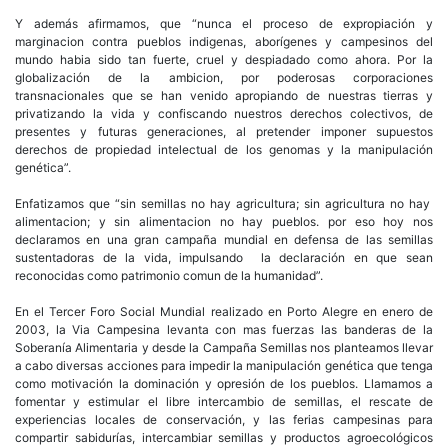
Y además afirmamos, que “nunca el proceso de expropiación y
marginacion contra pueblos indigenas, aborígenes y campesinos del
mundo habia sido tan fuerte, cruel y despiadado como ahora. Por la
globalización de la ambicion, por poderosas corporaciones
transnacionales que se han venido apropiando de nuestras tierras y
privatizando la vida y confiscando nuestros derechos colectivos, de
presentes y futuras generaciones, al pretender imponer supuestos
derechos de propiedad intelectual de los genomas y la manipulación
genética”.
Enfatizamos que “sin semillas no hay agricultura; sin agricultura no hay
alimentacion; y sin alimentacion no hay pueblos. por eso hoy nos
declaramos en una gran campaña mundial en defensa de las semillas
sustentadoras de la vida, impulsando la declaración en que sean
reconocidas como patrimonio comun de la humanidad”.
En el Tercer Foro Social Mundial realizado en Porto Alegre en enero de
2003, la Via Campesina levanta con mas fuerzas las banderas de la
Soberanía Alimentaria y desde la Campaña Semillas nos planteamos llevar
a cabo diversas acciones para impedir la manipulación genética que tenga
como motivación la dominación y opresión de los pueblos. Llamamos a
fomentar y estimular el libre intercambio de semillas, el rescate de
experiencias locales de conservación, y las ferias campesinas para
compartir sabidurías, intercambiar semillas y productos agroecológicos