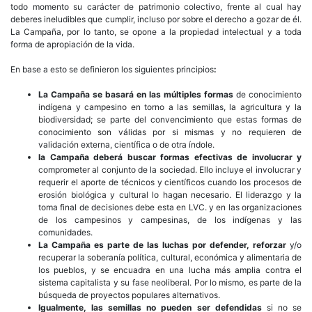
todo momento su carácter de patrimonio colectivo, frente al cual hay
deberes ineludibles que cumplir, incluso por sobre el derecho a gozar de él.
La Campaña, por lo tanto, se opone a la propiedad intelectual y a toda
forma de apropiación de la vida.
En base a esto se definieron los siguientes principios
:
La Campaña se basará en las múltiples formas
de conocimiento
indígena y campesino en torno a las semillas, la agricultura y la
biodiversidad; se parte del convencimiento que estas formas de
conocimiento son válidas por si mismas y no requieren de
validación externa, científica o de otra índole.
la Campaña deberá buscar formas efectivas de involucrar y
comprometer al conjunto de la sociedad. Ello incluye el involucrar y
requerir el aporte de técnicos y científicos cuando los procesos de
erosión biológica y cultural lo hagan necesario. El liderazgo y la
toma final de decisiones debe esta en LVC. y en las organizaciones
de los campesinos y campesinas, de los indígenas y las
comunidades.
La Campaña es parte de las luchas por defender, reforzar
y/o
recuperar la soberanía política, cultural, económica y alimentaria de
los pueblos, y se encuadra en una lucha más amplia contra el
sistema capitalista y su fase neoliberal. Por lo mismo, es parte de la
búsqueda de proyectos populares alternativos.
Igualmente, las semillas no pueden ser defendidas
si no se