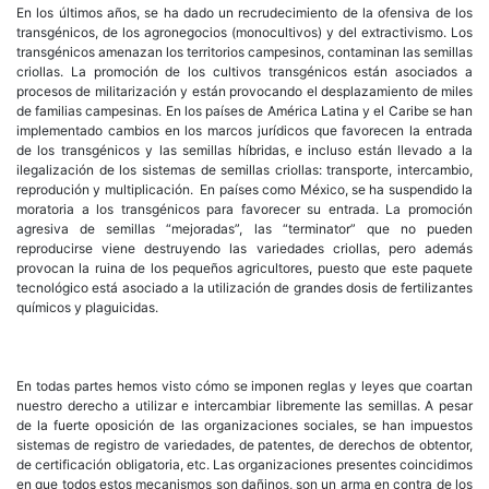
En los últimos años, se ha dado un recrudecimiento de la ofensiva de los
transgénicos, de los agronegocios (monocultivos) y del extractivismo. Los
transgénicos amenazan los territorios campesinos, contaminan las semillas
criollas. La promoción de los cultivos transgénicos están asociados a
procesos de militarización y están provocando el desplazamiento de miles
de familias campesinas. En los países de América Latina y el Caribe se han
implementado cambios en los marcos jurídicos que favorecen la entrada
de los transgénicos y las semillas híbridas, e incluso están llevado a la
ilegalización de los sistemas de semillas criollas: transporte, intercambio,
reprodución y multiplicación. En países como México, se ha suspendido la
moratoria a los transgénicos para favorecer su entrada. La promoción
agresiva de semillas “mejoradas”, las “terminator” que no pueden
reproducirse viene destruyendo las variedades criollas, pero además
provocan la ruina de los pequeños agricultores, puesto que este paquete
tecnológico está asociado a la utilización de grandes dosis de fertilizantes
químicos y plaguicidas.
En todas partes hemos visto cómo se imponen reglas y leyes que coartan
nuestro derecho a utilizar e intercambiar libremente las semillas. A pesar
de la fuerte oposición de las organizaciones sociales, se han impuestos
sistemas de registro de variedades, de patentes, de derechos de obtentor,
de certificación obligatoria, etc. Las organizaciones presentes coincidimos
en que todos estos mecanismos son dañinos, son un arma en contra de los