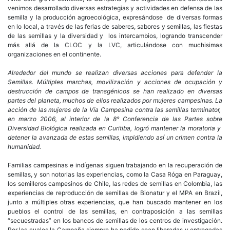
venimos desarrollado diversas estrategias y actividades en defensa de las
semilla y la producción agroecológica, expresándose de diversas formas
en lo local, a través de las ferias de saberes, sabores y semillas, las fiestas
de las semillas y la diversidad y los intercambios, logrando transcender
más allá de la CLOC y la LVC, articulándose con muchisimas
organizaciones en el continente.
Alrededor del mundo se realizan diversas acciones para defender la
Semillas. Múltiples marchas, movilización y acciones de ocupación y
destrucción de campos de transgénicos se han realizado en diversas
partes del planeta, muchos de ellos realizados por mujeres campesinas. La
acción de las mujeres de la Vía Campesina contra las semillas terminator,
en marzo 2006, al interior de la 8° Conferencia de las Partes sobre
Diversidad Biológica realizada en Curitiba, logró mantener la moratoria y
detener la avanzada de estas semillas, impidiendo así un crimen contra la
humanidad.
Familias campesinas e indígenas siguen trabajando en la recuperación de
semillas, y son notorias las experiencias, como la Casa Róga en Paraguay,
los semilleros campesinos de Chile, las redes de semillas en Colombia, las
experiencias de reproducción de semillas de Bionatur y el MPA en Brazil,
junto a múltiples otras experiencias, que han buscado mantener en los
pueblos el control de las semillas, en contraposición a las semillas
“secuestradas” en los bancos de semillas de los centros de investigación.
Por las cuales la Campaña siempre ha pedido sean liberadas y entregadas