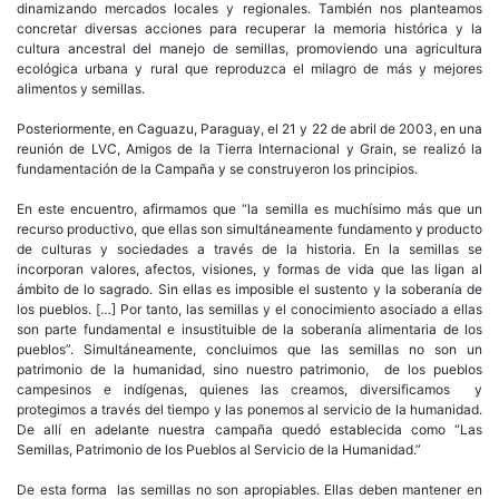
dinamizando mercados locales y regionales. También nos planteamos
concretar diversas acciones para recuperar la memoria histórica y la
cultura ancestral del manejo de semillas, promoviendo una agricultura
ecológica urbana y rural que reproduzca el milagro de más y mejores
alimentos y semillas.
Posteriormente, en Caguazu, Paraguay, el 21 y 22 de abril de 2003, en una
reunión de LVC, Amigos de la Tierra Internacional y Grain, se realizó la
fundamentación de la Campaña y se construyeron los principios.
En este encuentro, afirmamos que “la semilla es muchísimo más que un
recurso productivo, que ellas son simultáneamente fundamento y producto
de culturas y sociedades a través de la historia. En la semillas se
incorporan valores, afectos, visiones, y formas de vida que las ligan al
ámbito de lo sagrado. Sin ellas es imposible el sustento y la soberanía de
los pueblos. […] Por tanto, las semillas y el conocimiento asociado a ellas
son parte fundamental e insustituible de la soberanía alimentaria de los
pueblos”. Simultáneamente, concluimos que las semillas no son un
patrimonio de la humanidad, sino nuestro patrimonio, de los pueblos
campesinos e indígenas, quienes las creamos, diversificamos y
protegimos a través del tiempo y las ponemos al servicio de la humanidad.
De allí en adelante nuestra campaña quedó establecida como “Las
Semillas, Patrimonio de los Pueblos al Servicio de la Humanidad.”
De esta forma las semillas no son apropiables. Ellas deben mantener en