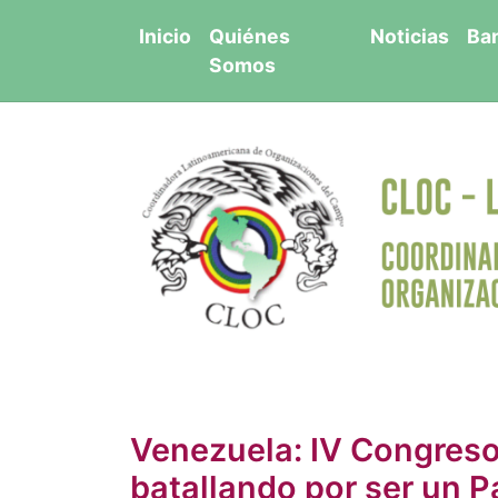
Saltar
Inicio
Quiénes
Noticias
Ba
al
Somos
contenido
Venezuela: IV Congres
batallando por ser un 