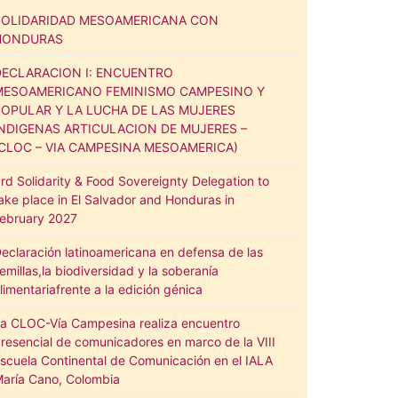
SOLIDARIDAD MESOAMERICANA CON
HONDURAS
DECLARACION I: ENCUENTRO
MESOAMERICANO FEMINISMO CAMPESINO Y
POPULAR Y LA LUCHA DE LAS MUJERES
INDIGENAS ARTICULACION DE MUJERES –
(CLOC – VIA CAMPESINA MESOAMERICA)
rd Solidarity & Food Sovereignty Delegation to
ake place in El Salvador and Honduras in
ebruary 2027
eclaración latinoamericana en defensa de las
emillas,la biodiversidad y la soberanía
limentariafrente a la edición génica
a CLOC-Vía Campesina realiza encuentro
resencial de comunicadores en marco de la VIII
scuela Continental de Comunicación en el IALA
aría Cano, Colombia