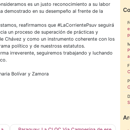
consideramos es un justo reconocimiento a su labor
Co
e ha demostrado en su desempeño al frente de la
F
estamos, reafirmamos que #LaCorrientePsuv seguirá
e
acia un proceso de superación de prácticas y
p
de Chávez y como un instrumento coherente con los
M
ama político y de nuestross estatutos.
P
forma irreverente, seguiremos trabajando y luchando
a
co.
F
C
naria Bolívar y Zamora
P
C
D
S
Ar
 a
Paraguay: La CLOC Via Campesina de ese