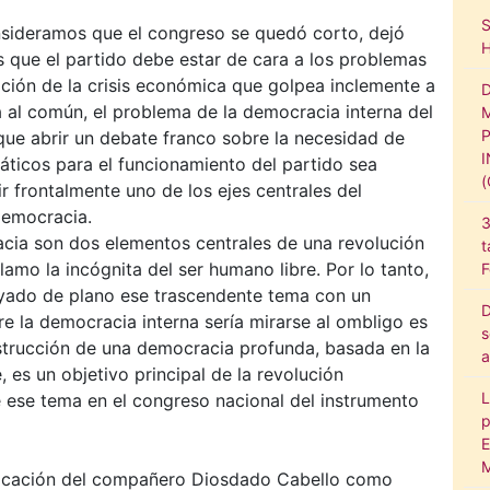
nsideramos que el congreso se quedó corto, dejó
 que el partido debe estar de cara a los problemas
ación de la crisis económica que golpea inclemente a
 al común, el problema de la democracia interna del
ue abrir un debate franco sobre la necesidad de
icos para el funcionamiento del partido sea
ir frontalmente uno de los ejes centrales del
democracia.
3
acia son dos elementos centrales de una revolución
t
lamo la incógnita del ser humano libre. Por lo tanto,
F
yado de plano ese trascendente tema con un
D
e la democracia interna sería mirarse al ombligo es
s
nstrucción de una democracia profunda, basada en la
a
 es un objetivo principal de la revolución
L
e ese tema en el congreso nacional del instrumento
p
E
M
ficación del compañero Diosdado Cabello como