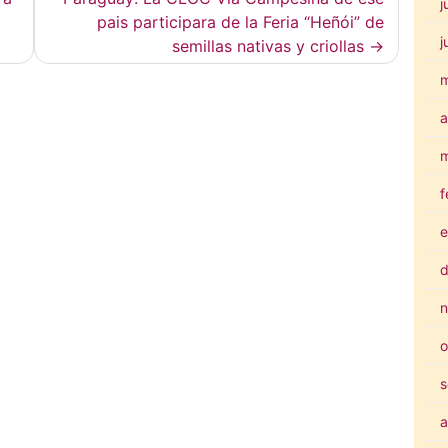
j
pais participara de la Feria “Heñói” de
j
semillas nativas y criollas
a
m
f
e
d
n
o
s
a