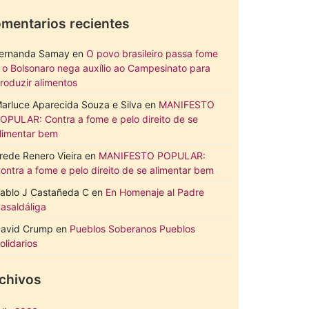
mentarios recientes
ernanda Samay
en
O povo brasileiro passa fome
 o Bolsonaro nega auxílio ao Campesinato para
roduzir alimentos
arluce Aparecida Souza e Silva
en
MANIFESTO
OPULAR: Contra a fome e pelo direito de se
limentar bem
rede Renero Vieira
en
MANIFESTO POPULAR:
ontra a fome e pelo direito de se alimentar bem
ablo J Castañeda C
en
En Homenaje al Padre
asaldáliga
avid Crump
en
Pueblos Soberanos Pueblos
olidarios
chivos