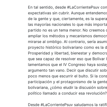
En tal sentido, desde #LaCorrientePsuv co
expectativas sin cubrir. Aunque entendemos
de la gente y que, ciertamente, es la super
las mayorías nacionales lo que más importa
partido no es un tema menor. No creemos q
ampliar los métodos y mecanismos democrát
mirarse al ombligo. Al contrario, sería asum
proyecto histórico bolivariano como es la 
Prosperidad y libertad, bienestar y democr
que sea capaz de resolver eso que Bolívar l
lamentamos que el IV Congreso haya sosla
argumento tan vano. Decir que discutir sobr
poco menos que escurrir el bulto. Si la co
participación y el protagonismo de la gente,
bolivariana, ¿cómo eludir la discusión sobr
político llamado a conducir esa revolución?
Desde #LaCorrientePsuv saludamos la rati