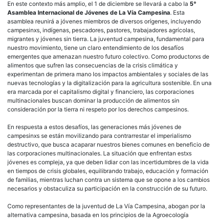
En este contexto más amplio, el 1 de diciembre se llevará a cabo la
5°
Asamblea Internacional de Jóvenes de La Vía Campesina
. Esta
asamblea reunirá a jóvenes miembros de diversos orígenes, incluyendo
campesinxs, indígenas, pescadores, pastores, trabajadores agrícolas,
migrantes y jóvenes sin tierra. La juventud campesina, fundamental para
nuestro movimiento, tiene un claro entendimiento de los desafíos
emergentes que amenazan nuestro futuro colectivo. Como productorxs de
alimentos que sufren las consecuencias de la crisis climática y
experimentan de primera mano los impactos ambientales y sociales de las
nuevas tecnologías y la digitalización para la agricultura sostenible. En una
era marcada por el capitalismo digital y financiero, las corporaciones
multinacionales buscan dominar la producción de alimentos sin
consideración por la tierra ni respeto por los derechos campesinos.
En respuesta a estos desafíos, las generaciones más jóvenes de
campesinxs se están movilizando para contrarrestar el imperialismo
destructivo, que busca acaparar nuestros bienes comunes en beneficio de
las corporaciones multinacionales. La situación que enfrentan estxs
jóvenes es compleja, ya que deben lidiar con las incertidumbres de la vida
en tiempos de crisis globales, equilibrando trabajo, educación y formación
de familias, mientras luchan contra un sistema que se opone a los cambios
necesarios y obstaculiza su participación en la construcción de su futuro.
Como representantes de la juventud de La Vía Campesina, abogan por la
alternativa campesina, basada en los principios de la Agroecología