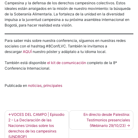
Campesina y la defensa de los derechos campesinos colectivos. Estos
ideales están arraigados en la misión de nuestro movimiento: la búsqueda
de la Soberanía Alimentaria. La fortaleza de la unidad en la diversidad
impulsa a la juventud campesina a su próxima asamblea internacional en
Bogotá, para hacer realidad esta visión.
Para saber más sobre nuestra conferencia, síguenos en nuestras redes
sociales con el hashtag #8ConfLVC. También le invitamos a
descargar
AQUÍ
nuestro póster y adáptalo a tu idioma local.
También está disponible
el kit de comunicación
completo de la 8ª
Conferencia Internacional.
Publicada en
noticias
,
principales
Navegación
VOCES DEL CAMPO | Episodio
En directo desde Palestina:
2 – La Declaración de las
Testimonios presenciales
de
Naciones Unidas sobre los
(Webinario 29/10/23)
entradas
derechos de lxs campesinxs
(UNDROP)