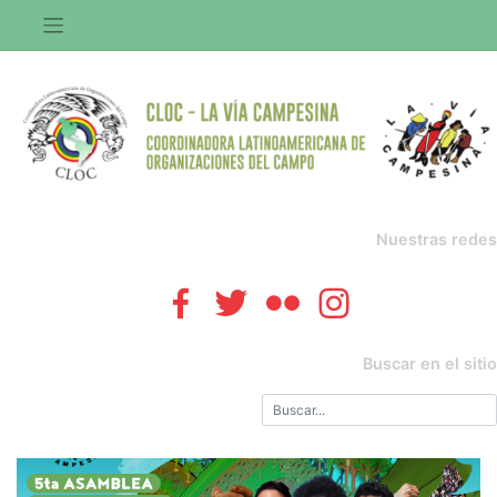
Saltar
al
contenido
Nuestras redes
Buscar en el sitio