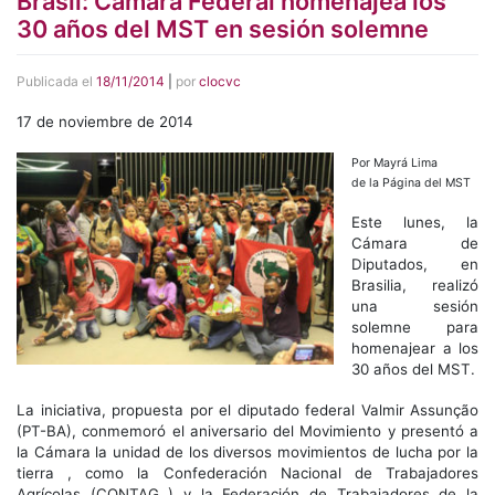
Brasil: Cámara Federal homenajea los
30 años del MST en sesión solemne
Publicada el
18/11/2014
|
por
clocvc
17 de noviembre de 2014
Por Mayrá Lima
de la Página del MST
Este lunes, la
Cámara de
Diputados, en
Brasilia, realizó
una sesión
solemne para
homenajear a los
30 años del MST.
La iniciativa, propuesta por el diputado federal Valmir Assunção
(PT-BA), conmemoró el aniversario del Movimiento y presentó a
la Cámara la unidad de los diversos movimientos de lucha por la
tierra , como la Confederación Nacional de Trabajadores
Agrícolas (CONTAG ) y la Federación de Trabajadores de la