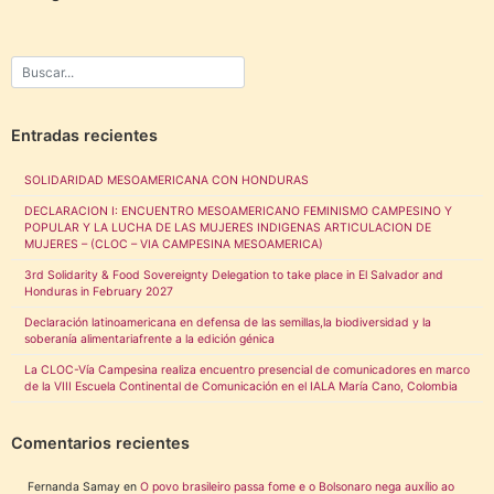
Entradas recientes
SOLIDARIDAD MESOAMERICANA CON HONDURAS
DECLARACION I: ENCUENTRO MESOAMERICANO FEMINISMO CAMPESINO Y
POPULAR Y LA LUCHA DE LAS MUJERES INDIGENAS ARTICULACION DE
MUJERES – (CLOC – VIA CAMPESINA MESOAMERICA)
3rd Solidarity & Food Sovereignty Delegation to take place in El Salvador and
Honduras in February 2027
Declaración latinoamericana en defensa de las semillas,la biodiversidad y la
soberanía alimentariafrente a la edición génica
La CLOC-Vía Campesina realiza encuentro presencial de comunicadores en marco
de la VIII Escuela Continental de Comunicación en el IALA María Cano, Colombia
Comentarios recientes
Fernanda Samay
en
O povo brasileiro passa fome e o Bolsonaro nega auxílio ao