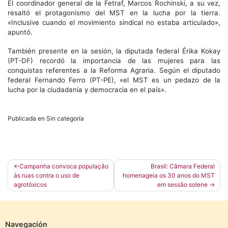
El coordinador general de la Fetraf, Marcos Rochinski, a su vez,
resaltó el protagonismo del MST en la lucha por la tierra.
«Inclusive cuando el movimiento sindical no estaba articulado»,
apuntó.
También presente en la sesión, la diputada federal Érika Kokay
(PT-DF) recordó la importancia de las mujeres para las
conquistas referentes a la Reforma Agraria. Según el diputado
federal Fernando Ferro (PT-PE), «el MST es un pedazo de la
lucha por la ciudadanía y democracia en el país».
Publicada en Sin categoría
Navegación
Campanha convoca população
Brasil: Câmara Federal
às ruas contra o uso de
homenageia os 30 anos do MST
de
agrotóxicos
em sessão solene
entradas
Navegación