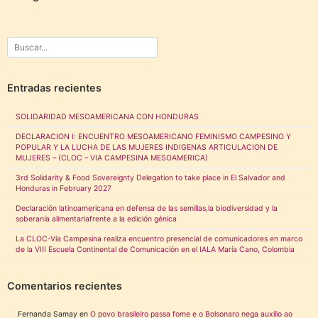
Entradas recientes
SOLIDARIDAD MESOAMERICANA CON HONDURAS
DECLARACION I: ENCUENTRO MESOAMERICANO FEMINISMO CAMPESINO Y
POPULAR Y LA LUCHA DE LAS MUJERES INDIGENAS ARTICULACION DE
MUJERES – (CLOC – VIA CAMPESINA MESOAMERICA)
3rd Solidarity & Food Sovereignty Delegation to take place in El Salvador and
Honduras in February 2027
Declaración latinoamericana en defensa de las semillas,la biodiversidad y la
soberanía alimentariafrente a la edición génica
La CLOC-Vía Campesina realiza encuentro presencial de comunicadores en marco
de la VIII Escuela Continental de Comunicación en el IALA María Cano, Colombia
Comentarios recientes
Fernanda Samay
en
O povo brasileiro passa fome e o Bolsonaro nega auxílio ao