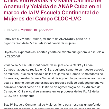
Chile: Entrevistas a Viviana Catrileo de
Anamuri y Yolaida de ANAP Cuba en el
marco de la IV Escuela Continental de
Mujeres del Campo CLOC-LVC
Publicada el
29/10/2018
|
por
clocvc
Entevista a Viviana Catrileo, militante de ANAMURI y parte de la
organización de la IV Escuela Continental de mujeres
Objetivos, expectativas, aportes y fortalecimiento que genera la escuela a
la CLOC-VP
Viviana: la IV Escuela Continental de mujeres de la CLOC y La Vía
Campesina, que se realiza en Chile, aqui precisamente en nuestro espacio
de mujeres, que es el espacio de las Mujeres del Campo Sembradoras de
Esperanza, nuestra Escuela Nacional de Agroecología, se viene realizando
acá y al mismo tiempo que es nuestro proceso político pedagógico que va
camino a consolidarse en el Instituto de Agroecología de las Mujeres del
Campo en Chile el cual se enmarca en los procesos de los IALAS de la
CLOC en el continente.
Esta IV Escuela Continental de Mujeres tiene para nosotras un profundo
significado y aporte, al mismo tiempo que se realice en este espacio en