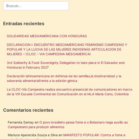
Entradas recientes
SOLIDARIDAD MESOAMERICANA CON HONDURAS
DECLARACION I: ENCUENTRO MESOAMERICANO FEMINISMO CAMPESINO Y
POPULAR Y LA LUCHA DE LAS MUJERES INDIGENAS ARTICULACION DE
MUJERES – (CLOC – VIA CAMPESINA MESOAMERICA)
3rd Solidarity & Food Sovereignty Delegation to take place in El Salvador and
Honduras in February 2027
Declaración latinoamericana en defensa de las semillas,la biodiversidad y la
soberanía alimentariafrente a la edición génica
La CLOC-Vía Campesina realiza encuentro presencial de comunicadores en marco
de la VIII Escuela Continental de Comunicación en el IALA María Cano, Colombia
Comentarios recientes
Fernanda Samay
en
O povo brasileiro passa fome e o Bolsonaro nega auxílio ao
Campesinato para produzir alimentos
Marluce Aparecida Souza e Silva
en
MANIFESTO POPULAR: Contra a fome e