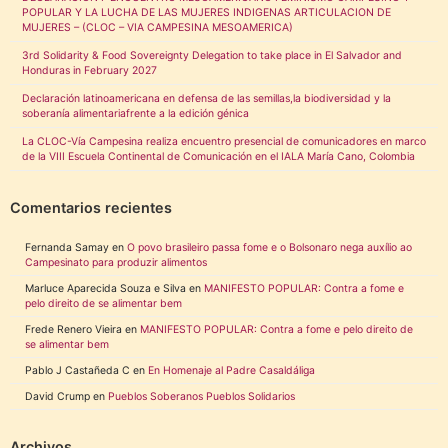
POPULAR Y LA LUCHA DE LAS MUJERES INDIGENAS ARTICULACION DE
MUJERES – (CLOC – VIA CAMPESINA MESOAMERICA)
3rd Solidarity & Food Sovereignty Delegation to take place in El Salvador and
Honduras in February 2027
Declaración latinoamericana en defensa de las semillas,la biodiversidad y la
soberanía alimentariafrente a la edición génica
La CLOC-Vía Campesina realiza encuentro presencial de comunicadores en marco
de la VIII Escuela Continental de Comunicación en el IALA María Cano, Colombia
Comentarios recientes
Fernanda Samay
en
O povo brasileiro passa fome e o Bolsonaro nega auxílio ao
Campesinato para produzir alimentos
Marluce Aparecida Souza e Silva
en
MANIFESTO POPULAR: Contra a fome e
pelo direito de se alimentar bem
Frede Renero Vieira
en
MANIFESTO POPULAR: Contra a fome e pelo direito de
se alimentar bem
Pablo J Castañeda C
en
En Homenaje al Padre Casaldáliga
David Crump
en
Pueblos Soberanos Pueblos Solidarios
Archivos