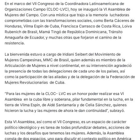
En el marco del VII Congreso de la Coordinadora Latinoamericana de
Organizaciones Campo (CLOC-LVC), hoy se inauguró la VI Asamblea de
Mujeres del Campo. Con una mística que trajo a la memoria luchadoras
comprometidas con las transformaciones sociales, como Berta Cáceres de
Honduras, Vilma Espín de Cuba, Francisca Carrasco de Costa Rica, Loiva
Rubenich de Brasil, Mamá Tingó de República Dominicana, Tránsito
Amaguaña de Ecuador, y muchas otras que forjaron el camino de la
resistencia.
La bienvenida estuvo a cargo de Iridiani Seibert del Movimiento de
Mujeres Campesinas, MMC de Brasil, quien además es miembro de la
Articulación de Mujeres a nivel continental, en su intervención agradeció
la presencia de todas las delegaciones de cada uno de los países, así
como la participación de las aliadas y de la delegación de la Federación de
Mujeres Revolucionarias de Cuba.
“Para las mujeres de la CLOC- LVC es un honor poder realizar esa VI
Asamblea en la cuba libre y soberana, pilar fundamental en la lucha, en la
tierra de Vilma Espín, de Aidé Santamaría y de Celia Sánchez, quienes
hicieron la lucha y las mujeres de ahora le dan continuidad”, subrayó.
Esta VI Asamblea, así como el VII Congreso, es un espacio de carácter
político ideológico y es tarea de todas profundizar debates, acciones de
luchas y los desafíos que tenemos las mujeres. Además, la Asamblea
consta de dos espacios, uno para discutir el contexto político en América