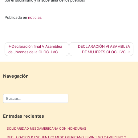
por el socialismo y la soberanía de los pueblos!
Publicada en
noticias
Navegación
Declaración final V Asamblea
DECLARACIÓN VI ASAMBLEA
de Jóvenes de la CLOC-LVC
DE MUJERES CLOC-LVC
de
entradas
Navegación
Entradas recientes
SOLIDARIDAD MESOAMERICANA CON HONDURAS
DECLARACION I: ENCUENTRO MESOAMERICANO FEMINISMO CAMPESINO Y