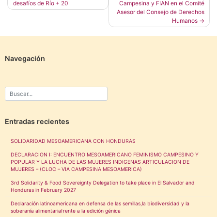
desafíos de Río + 20
Campesina y FIAN en el Comité
de
Asesor del Consejo de Derechos
entradas
Humanos
Navegación
Entradas recientes
SOLIDARIDAD MESOAMERICANA CON HONDURAS
DECLARACION I: ENCUENTRO MESOAMERICANO FEMINISMO CAMPESINO Y
POPULAR Y LA LUCHA DE LAS MUJERES INDIGENAS ARTICULACION DE
MUJERES – (CLOC – VIA CAMPESINA MESOAMERICA)
3rd Solidarity & Food Sovereignty Delegation to take place in El Salvador and
Honduras in February 2027
Declaración latinoamericana en defensa de las semillas,la biodiversidad y la
soberanía alimentariafrente a la edición génica