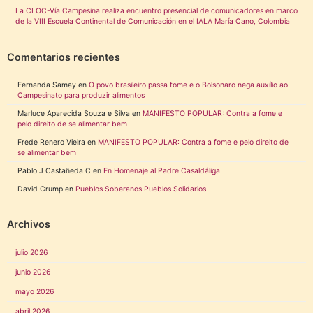
La CLOC-Vía Campesina realiza encuentro presencial de comunicadores en marco
de la VIII Escuela Continental de Comunicación en el IALA María Cano, Colombia
Comentarios recientes
Fernanda Samay
en
O povo brasileiro passa fome e o Bolsonaro nega auxílio ao
Campesinato para produzir alimentos
Marluce Aparecida Souza e Silva
en
MANIFESTO POPULAR: Contra a fome e
pelo direito de se alimentar bem
Frede Renero Vieira
en
MANIFESTO POPULAR: Contra a fome e pelo direito de
se alimentar bem
Pablo J Castañeda C
en
En Homenaje al Padre Casaldáliga
David Crump
en
Pueblos Soberanos Pueblos Solidarios
Archivos
julio 2026
junio 2026
mayo 2026
abril 2026