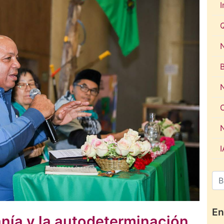
I
N
En
anía y la autodeterminación