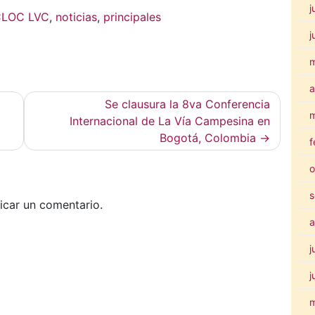
j
CLOC LVC
,
noticias
,
principales
j
a
Se clausura la 8va Conferencia
m
Internacional de La Vía Campesina en
Bogotá, Colombia
f
o
s
icar un comentario.
a
j
j