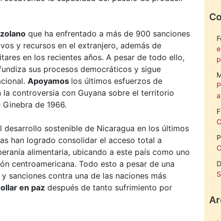
Co
ezolano
que ha enfrentado a más de 900 sanciones
F
ivos y recursos en el extranjero, además de
e
tares en los recientes años. A pesar de todo ello,
p
undiza sus procesos democráticos y sigue
M
acional.
Apoyamos
los últimos esfuerzos de
P
la controversia con Guyana sobre el territorio
a
e Ginebra de 1966.
F
C
l desarrollo sostenible de Nicaragua en los últimos
P
as han logrado consolidar el acceso total a
C
eranía alimentaria, ubicando a este país como uno
gión centroamericana. Todo esto a pesar de una
D
S
s y sanciones contra una de las naciones más
ollar en paz
después de tanto sufrimiento por
Ar