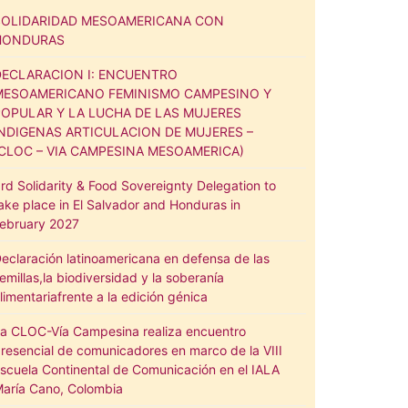
SOLIDARIDAD MESOAMERICANA CON
HONDURAS
DECLARACION I: ENCUENTRO
MESOAMERICANO FEMINISMO CAMPESINO Y
POPULAR Y LA LUCHA DE LAS MUJERES
INDIGENAS ARTICULACION DE MUJERES –
(CLOC – VIA CAMPESINA MESOAMERICA)
rd Solidarity & Food Sovereignty Delegation to
ake place in El Salvador and Honduras in
ebruary 2027
eclaración latinoamericana en defensa de las
emillas,la biodiversidad y la soberanía
limentariafrente a la edición génica
a CLOC-Vía Campesina realiza encuentro
resencial de comunicadores en marco de la VIII
scuela Continental de Comunicación en el IALA
aría Cano, Colombia