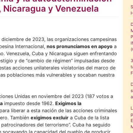
, Nicaragua y Venezuela
e diciembre de 2023, las organizaciones campesinas
esina Internacional,
nos pronunciamos en apoyo
a
no. Venezuela, Cuba y Nicaragua siguen enfrentando
stigio y de “cambio de régimen” impulsadas desde
3
t
stas acciones unilaterales violatorias del marco de
F
 las poblaciones más vulnerables y socaban nuestra
D
s
ciones Unidas en noviembre del 2023 (187 votos a
a
ba
impuesto desde 1962.
Exigimos la
L
ara liberar a esta nación de las acciones criminales
p
iero. También
exigimos excluir
a Cuba de la lista
E
 patrocinadores del terrorismo”. Cuba ha seguido
M
n socavando la capacidad del pueblo de producir