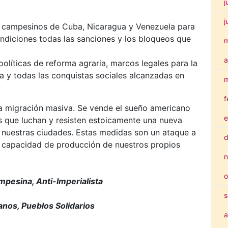
j
j
s campesinos de Cuba, Nicaragua y Venezuela para
ndiciones todas las sanciones y los bloqueos que
a
líticas de reforma agraria, marcos legales para la
ía y todas las conquistas sociales alcanzadas en
m
f
 migración masiva. Se vende el sueño americano
e
s que luchan y resisten estoicamente una nueva
 nuestras ciudades. Estas medidas son un ataque a
d
a capacidad de producción de nuestros propios
n
o
pesina, Anti-Imperialista
s
nos, Pueblos Solidarios
a