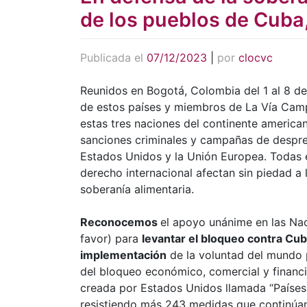
de los pueblos de Cuba
Publicada el
07/12/2023
|
por
clocvc
Reunidos en Bogotá, Colombia del 1 al 8 d
de estos países y miembros de La Vía Camp
estas tres naciones del continente america
sanciones criminales y campañas de despre
Estados Unidos y la Unión Europea. Todas e
derecho internacional afectan sin piedad a
soberanía alimentaria.
Reconocemos
el apoyo unánime en las Na
favor) para
levantar el bloqueo contra Cu
implementación
de la voluntad del mundo p
del bloqueo económico, comercial y financ
creada por Estados Unidos llamada “Países
resistiendo más 243 medidas que continúa