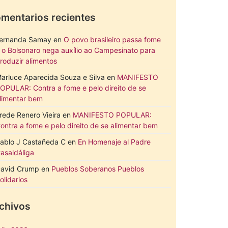
mentarios recientes
ernanda Samay
en
O povo brasileiro passa fome
 o Bolsonaro nega auxílio ao Campesinato para
roduzir alimentos
arluce Aparecida Souza e Silva
en
MANIFESTO
OPULAR: Contra a fome e pelo direito de se
limentar bem
rede Renero Vieira
en
MANIFESTO POPULAR:
ontra a fome e pelo direito de se alimentar bem
ablo J Castañeda C
en
En Homenaje al Padre
asaldáliga
avid Crump
en
Pueblos Soberanos Pueblos
olidarios
chivos