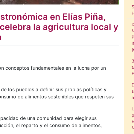
astronómica en Elías Piña,
elebra la agricultura local y
a
3
t
son conceptos fundamentales en la lucha por un
F
D
de los pueblos a definir sus propias políticas y
s
consumo de alimentos sostenibles que respeten sus
a
L
p
capacidad de una comunidad para elegir sus
E
ducción, el reparto y el consumo de alimentos,
M