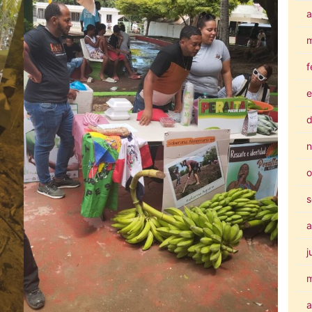
a
m
f
e
d
n
o
s
a
j
a