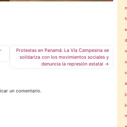
m
f
e
d
–
Protestas en Panamá: La Vía Campesina se
n
solidariza con los movimientos sociales y
o
denuncia la represión estatal
s
a
icar un comentario.
j
j
a