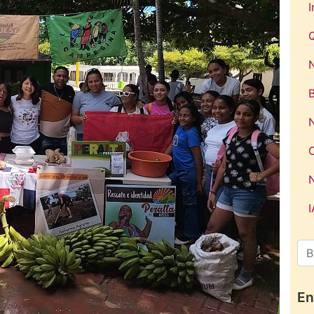
I
N
En