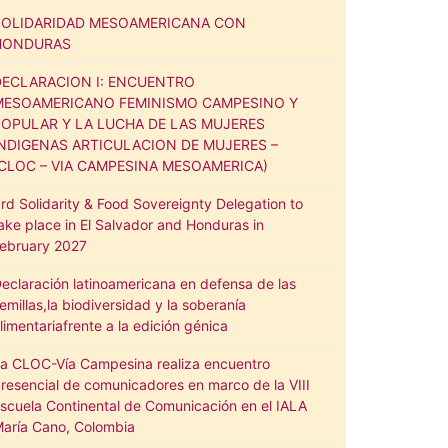
SOLIDARIDAD MESOAMERICANA CON
HONDURAS
DECLARACION I: ENCUENTRO
MESOAMERICANO FEMINISMO CAMPESINO Y
POPULAR Y LA LUCHA DE LAS MUJERES
INDIGENAS ARTICULACION DE MUJERES –
(CLOC – VIA CAMPESINA MESOAMERICA)
rd Solidarity & Food Sovereignty Delegation to
ake place in El Salvador and Honduras in
ebruary 2027
eclaración latinoamericana en defensa de las
emillas,la biodiversidad y la soberanía
limentariafrente a la edición génica
a CLOC-Vía Campesina realiza encuentro
resencial de comunicadores en marco de la VIII
scuela Continental de Comunicación en el IALA
aría Cano, Colombia