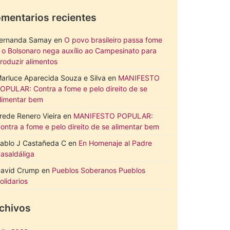
mentarios recientes
ernanda Samay
en
O povo brasileiro passa fome
 o Bolsonaro nega auxílio ao Campesinato para
roduzir alimentos
arluce Aparecida Souza e Silva
en
MANIFESTO
OPULAR: Contra a fome e pelo direito de se
limentar bem
rede Renero Vieira
en
MANIFESTO POPULAR:
ontra a fome e pelo direito de se alimentar bem
ablo J Castañeda C
en
En Homenaje al Padre
asaldáliga
avid Crump
en
Pueblos Soberanos Pueblos
olidarios
chivos