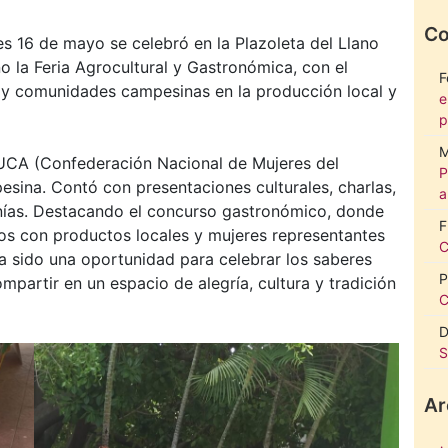
Co
s 16 de mayo se celebró en la Plazoleta del Llano
o la Feria Agrocultural y Gastronómica, con el
F
es y comunidades campesinas en la producción local y
e
p
M
CA (Confederación Nacional de Mujeres del
P
ina. Contó con presentaciones culturales, charlas,
a
anías. Destacando el concurso gastronómico, donde
F
os con productos locales y mujeres representantes
C
ha sido una oportunidad para celebrar los saberes
P
ompartir en un espacio de alegría, cultura y tradición
C
D
S
Ar