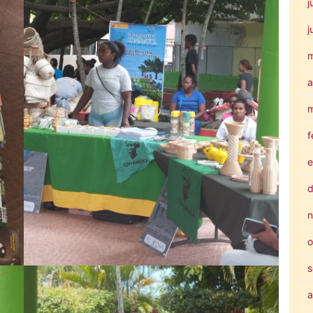
j
j
a
m
f
e
d
n
o
s
a