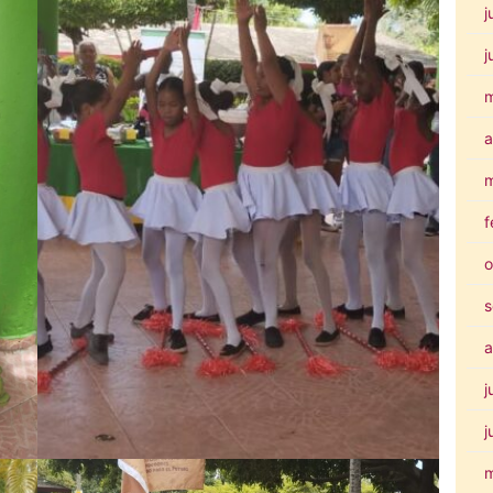
j
j
a
m
f
o
s
a
j
j