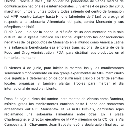
Unidos, Francia e Italia , sin olvidar los periodistas de varios medios de
comunicación nacionales e internacionales. El viernes 4 de junio del 2010,
marcharon juntos y juntas todos y todas saliendo del centro de formación
del MPP «centro Lakay» hasta Hinche (alrededor de 7 km) para exigir el
respecto a la soberanía Alimentaria del país, contra Monsanto y sus
cómplices en Haití.
El día 3 de junio por la noche, la difusión de un documentario en la sala
cultural de la iglesia Católica en Hinche, explicando las consecuencias
negativas de los productos de Monsanto en el mundo como América Latina
y la influencia beneficiada esa empresa transnacional de parte de de la
Food and Drug Administration (FDA) para distribuir sus productos en el
territorio americano.
El viernes 4 de junio, para iniciar la marcha los y las manifestantes
sembraron simbólicamente en una granja experimental de MPP maíz criollo
que significa la determinación de consumir maíz criollo a partir de semillas
locales orgánicas y también plantar árboles para marcar el día
internacional de medio ambiente.
Después bajo el ritmo del tambor, instrumentos de vientos como Bambou,
música, gritos los manifestantes caminan hasta Hinche con sombreros
artesanales «ABAJO Monsanto» et «ABAJO Préval», camisetas rojas
reclamando una soberanía alimentaria entre otras. En la plaza
Charlemagne, el director ejecutivo de MPP y miembro de la CCI de la Vía
Campesina, Sr. Chavannes Jean Baptiste leyó la declaración final escrita