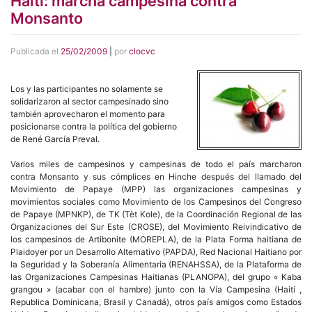
Haití: marcha campesina contra
Monsanto
Publicada el
25/02/2009
|
por
clocvc
Los y las participantes no solamente se
solidarizaron al sector campesinado sino
también aprovecharon el momento para
posicionarse contra la política del gobierno
de René García Preval.
Varios miles de campesinos y campesinas de todo el país marcharon
contra Monsanto y sus cómplices en Hinche después del llamado del
Movimiento de Papaye (MPP) las organizaciones campesinas y
movimientos sociales como Movimiento de los Campesinos del Congreso
de Papaye (MPNKP), de TK (Tèt Kole), de la Coordinación Regional de las
Organizaciones del Sur Este (CROSE), del Movimiento Reivindicativo de
los campesinos de Artibonite (MOREPLA), de la Plata Forma haitiana de
Plaidoyer por un Desarrollo Alternativo (PAPDA), Red Nacional Haitiano por
la Seguridad y la Soberanía Alimentaria (RENAHSSA), de la Plataforma de
las Organizaciones Campesinas Haitianas (PLANOPA), del grupo « Kaba
grangou » (acabar con el hambre) junto con la Vía Campesina (Haití ,
Republica Dominicana, Brasil y Canadá), otros país amigos como Estados