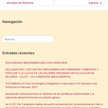
de
Mundial de Reforma
Agraria
entradas
Navegación
Entradas recientes
SOLIDARIDAD MESOAMERICANA CON HONDURAS
DECLARACION I: ENCUENTRO MESOAMERICANO FEMINISMO CAMPESINO Y
POPULAR Y LA LUCHA DE LAS MUJERES INDIGENAS ARTICULACION DE
MUJERES – (CLOC – VIA CAMPESINA MESOAMERICA)
3rd Solidarity & Food Sovereignty Delegation to take place in El Salvador and
Honduras in February 2027
Declaración latinoamericana en defensa de las semillas,la biodiversidad y la
soberanía alimentariafrente a la edición génica
La CLOC-Vía Campesina realiza encuentro presencial de comunicadores en marco
de la VIII Escuela Continental de Comunicación en el IALA María Cano, Colombia