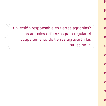
j
j
¿Inversión responsable en tierras agrícolas?
a
Los actuales esfuerzos para regular el
m
acaparamiento de tierras agravarán las
situación
f
e
d
n
o
s
a