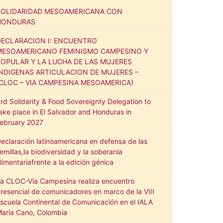
SOLIDARIDAD MESOAMERICANA CON
HONDURAS
DECLARACION I: ENCUENTRO
MESOAMERICANO FEMINISMO CAMPESINO Y
POPULAR Y LA LUCHA DE LAS MUJERES
INDIGENAS ARTICULACION DE MUJERES –
(CLOC – VIA CAMPESINA MESOAMERICA)
rd Solidarity & Food Sovereignty Delegation to
ake place in El Salvador and Honduras in
ebruary 2027
eclaración latinoamericana en defensa de las
emillas,la biodiversidad y la soberanía
limentariafrente a la edición génica
a CLOC-Vía Campesina realiza encuentro
resencial de comunicadores en marco de la VIII
scuela Continental de Comunicación en el IALA
aría Cano, Colombia