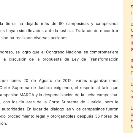
 a la tierra ha dejado más de 60 campesinas y campesinos
s hayan sido llevados ante la justicia. Tratando de encontrar
esino ha realizado diversas acciones.
ngreso, se logró que el Congreso Nacional se comprometiera
 la discusión de la propuesta de Ley de Transformación
3
t
F
asado lunes 20 de Agosto de 2012, varias organizaciones
D
orte Suprema de Justicia exigiendo, el respeto al fallo que
s
 campesino MARCA y la despenalización de la lucha campesina.
a
, con los titulares de la Corte Suprema de Justicia, pero la
L
 autoridades. En lugar del dialogo las y los campesinos fueron
p
odo procedimiento legal y otorgándoles después 36 horas de
E
ión.
M