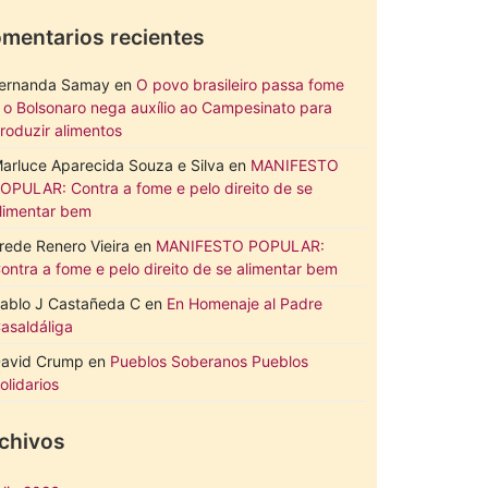
mentarios recientes
ernanda Samay
en
O povo brasileiro passa fome
 o Bolsonaro nega auxílio ao Campesinato para
roduzir alimentos
arluce Aparecida Souza e Silva
en
MANIFESTO
OPULAR: Contra a fome e pelo direito de se
limentar bem
rede Renero Vieira
en
MANIFESTO POPULAR:
ontra a fome e pelo direito de se alimentar bem
ablo J Castañeda C
en
En Homenaje al Padre
asaldáliga
avid Crump
en
Pueblos Soberanos Pueblos
olidarios
chivos