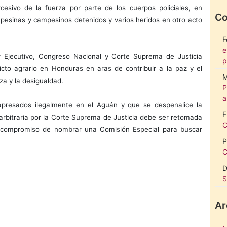
esivo de la fuerza por parte de los cuerpos policiales, en
Co
mpesinas y campesinos detenidos y varios heridos en otro acto
F
e
 Ejecutivo, Congreso Nacional y Corte Suprema de Justicia
p
licto agrario en Honduras en aras de contribuir a la paz y el
M
za y la desigualdad.
P
a
apresados ilegalmente en el Aguán y que se despenalice la
F
rbitraria por la Corte Suprema de Justicia debe ser retomada
C
 compromiso de nombrar una Comisión Especial para buscar
P
C
D
S
Ar