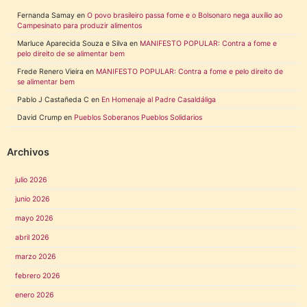
Fernanda Samay
en
O povo brasileiro passa fome e o Bolsonaro nega auxílio ao
Campesinato para produzir alimentos
Marluce Aparecida Souza e Silva
en
MANIFESTO POPULAR: Contra a fome e
pelo direito de se alimentar bem
Frede Renero Vieira
en
MANIFESTO POPULAR: Contra a fome e pelo direito de
se alimentar bem
Pablo J Castañeda C
en
En Homenaje al Padre Casaldáliga
David Crump
en
Pueblos Soberanos Pueblos Solidarios
Archivos
julio 2026
junio 2026
mayo 2026
abril 2026
marzo 2026
febrero 2026
enero 2026