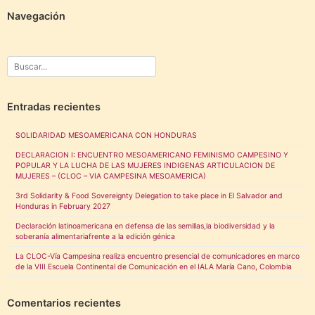
Navegación
Entradas recientes
SOLIDARIDAD MESOAMERICANA CON HONDURAS
DECLARACION I: ENCUENTRO MESOAMERICANO FEMINISMO CAMPESINO Y
POPULAR Y LA LUCHA DE LAS MUJERES INDIGENAS ARTICULACION DE
MUJERES – (CLOC – VIA CAMPESINA MESOAMERICA)
3rd Solidarity & Food Sovereignty Delegation to take place in El Salvador and
Honduras in February 2027
Declaración latinoamericana en defensa de las semillas,la biodiversidad y la
soberanía alimentariafrente a la edición génica
La CLOC-Vía Campesina realiza encuentro presencial de comunicadores en marco
de la VIII Escuela Continental de Comunicación en el IALA María Cano, Colombia
Comentarios recientes