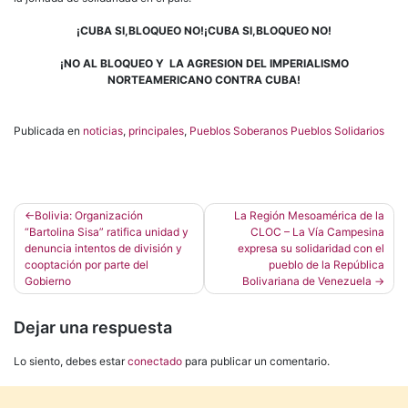
¡CUBA SI,BLOQUEO NO!¡CUBA SI,BLOQUEO NO!
¡NO AL BLOQUEO Y LA AGRESION DEL IMPERIALISMO
NORTEAMERICANO CONTRA CUBA!
Publicada en
noticias
,
principales
,
Pueblos Soberanos Pueblos Solidarios
Navegación
Bolivia: Organización
La Región Mesoamérica de la
“Bartolina Sisa” ratifica unidad y
CLOC – La Vía Campesina
de
denuncia intentos de división y
expresa su solidaridad con el
entradas
cooptación por parte del
pueblo de la República
Gobierno
Bolivariana de Venezuela
Dejar una respuesta
Lo siento, debes estar
conectado
para publicar un comentario.