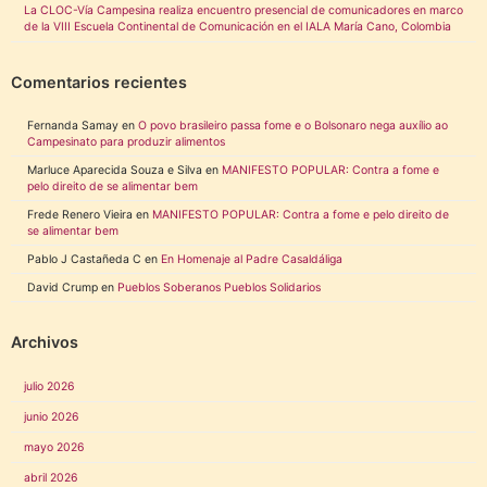
La CLOC-Vía Campesina realiza encuentro presencial de comunicadores en marco
de la VIII Escuela Continental de Comunicación en el IALA María Cano, Colombia
Comentarios recientes
Fernanda Samay
en
O povo brasileiro passa fome e o Bolsonaro nega auxílio ao
Campesinato para produzir alimentos
Marluce Aparecida Souza e Silva
en
MANIFESTO POPULAR: Contra a fome e
pelo direito de se alimentar bem
Frede Renero Vieira
en
MANIFESTO POPULAR: Contra a fome e pelo direito de
se alimentar bem
Pablo J Castañeda C
en
En Homenaje al Padre Casaldáliga
David Crump
en
Pueblos Soberanos Pueblos Solidarios
Archivos
julio 2026
junio 2026
mayo 2026
abril 2026