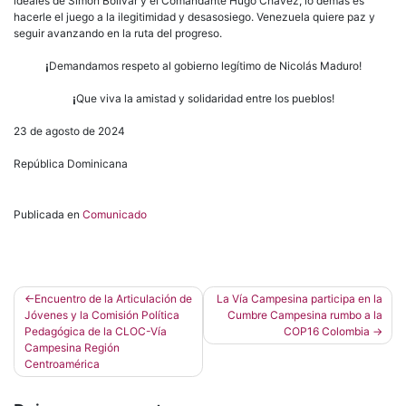
ideales de Simón Bolívar y el Comandante Hugo Chávez, lo demás es
hacerle el juego a la ilegitimidad y desasosiego. Venezuela quiere paz y
seguir avanzando en la ruta del progreso.
¡
Demandamos respeto al gobierno legítimo de Nicolás Maduro!
¡
Que viva la amistad y solidaridad entre los pueblos!
23 de agosto de 2024
República Dominicana
Publicada en
Comunicado
Navegación
Encuentro de la Articulación de
La Vía Campesina participa en la
Jóvenes y la Comisión Política
Cumbre Campesina rumbo a la
de
Pedagógica de la CLOC-Vía
COP16 Colombia
entradas
Campesina Región
Centroamérica