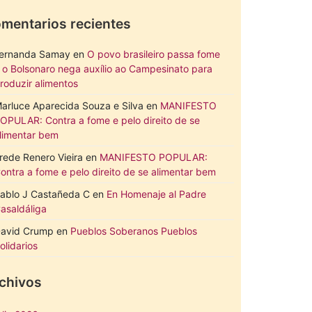
mentarios recientes
ernanda Samay
en
O povo brasileiro passa fome
 o Bolsonaro nega auxílio ao Campesinato para
roduzir alimentos
arluce Aparecida Souza e Silva
en
MANIFESTO
OPULAR: Contra a fome e pelo direito de se
limentar bem
rede Renero Vieira
en
MANIFESTO POPULAR:
ontra a fome e pelo direito de se alimentar bem
ablo J Castañeda C
en
En Homenaje al Padre
asaldáliga
avid Crump
en
Pueblos Soberanos Pueblos
olidarios
chivos