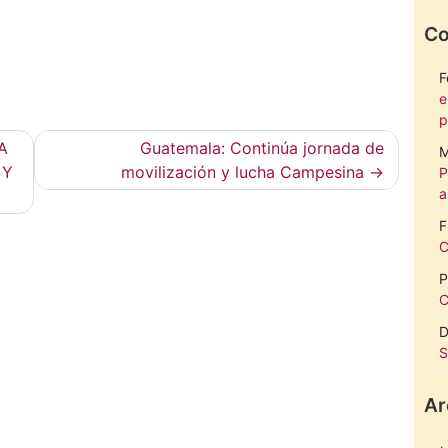
Co
F
e
p
A
Guatemala: Continúa jornada de
M
 Y
movilización y lucha Campesina
P
a
F
C
P
C
D
S
Ar