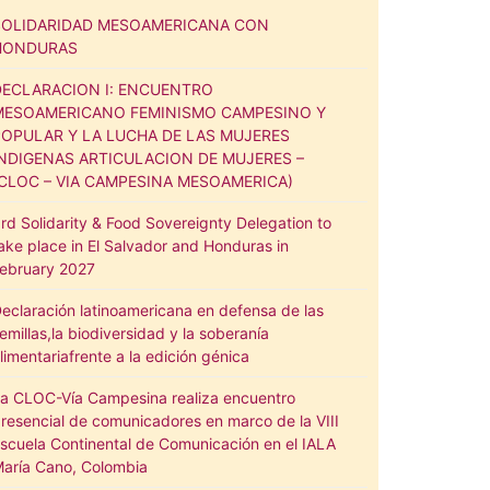
SOLIDARIDAD MESOAMERICANA CON
HONDURAS
DECLARACION I: ENCUENTRO
MESOAMERICANO FEMINISMO CAMPESINO Y
POPULAR Y LA LUCHA DE LAS MUJERES
INDIGENAS ARTICULACION DE MUJERES –
(CLOC – VIA CAMPESINA MESOAMERICA)
rd Solidarity & Food Sovereignty Delegation to
ake place in El Salvador and Honduras in
ebruary 2027
eclaración latinoamericana en defensa de las
emillas,la biodiversidad y la soberanía
limentariafrente a la edición génica
a CLOC-Vía Campesina realiza encuentro
resencial de comunicadores en marco de la VIII
scuela Continental de Comunicación en el IALA
aría Cano, Colombia