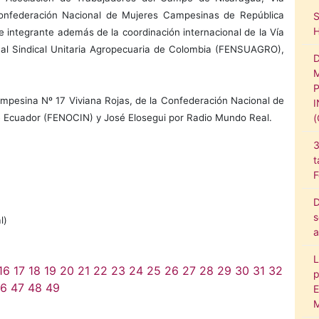
onfederación Nacional de Mujeres Campesinas de República
ntegrante además de la coordinación internacional de la Vía
nal Sindical Unitaria Agropecuaria de Colombia (FENSUAGRO),
ampesina Nº 17 Viviana Rojas, de la Confederación Nacional de
 Ecuador (FENOCIN) y José Elosegui por Radio Mundo Real.
3
t
F
D
s
l)
a
L
16
17
18
19
20
21
22
23
24
25
26
27
28
29
30
31
32
p
6
47
48
49
E
M