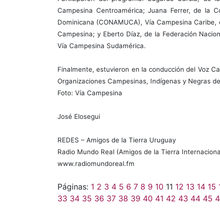
Campesina Centroamérica; Juana Ferrer, de la C
Dominicana (CONAMUCA), Vía Campesina Caribe, e i
Campesina; y Eberto Díaz, de la Federación Nacio
Vía Campesina Sudamérica.
Finalmente, estuvieron en la conducción del Voz C
Organizaciones Campesinas, Indígenas y Negras de
Foto: Vía Campesina
José Elosegui
REDES – Amigos de la Tierra Uruguay
Radio Mundo Real (Amigos de la Tierra Internaciona
www.radiomundoreal.fm
Páginas:
1
2
3
4
5
6
7
8
9
10
11
12
13
14
15
33
34
35
36
37
38
39
40
41
42
43
44
45
4