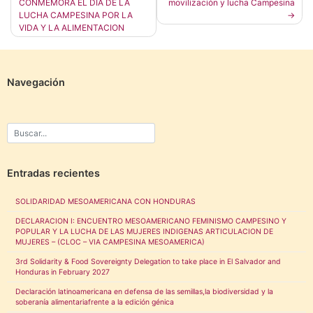
CONMEMORA EL DIA DE LA
movilización y lucha Campesina
de
LUCHA CAMPESINA POR LA
entradas
VIDA Y LA ALIMENTACION
Navegación
Entradas recientes
SOLIDARIDAD MESOAMERICANA CON HONDURAS
DECLARACION I: ENCUENTRO MESOAMERICANO FEMINISMO CAMPESINO Y
POPULAR Y LA LUCHA DE LAS MUJERES INDIGENAS ARTICULACION DE
MUJERES – (CLOC – VIA CAMPESINA MESOAMERICA)
3rd Solidarity & Food Sovereignty Delegation to take place in El Salvador and
Honduras in February 2027
Declaración latinoamericana en defensa de las semillas,la biodiversidad y la
soberanía alimentariafrente a la edición génica