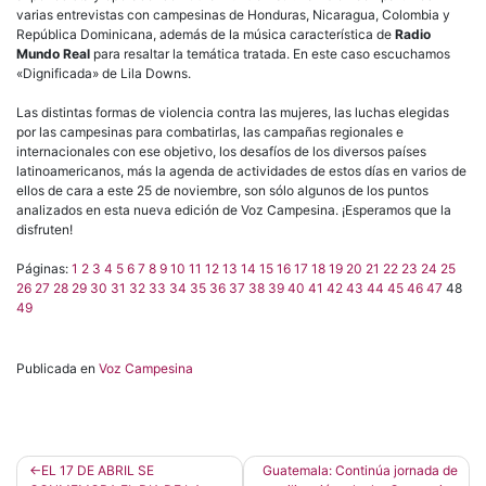
varias entrevistas con campesinas de Honduras, Nicaragua, Colombia y
República Dominicana, además de la música característica de
Radio
Mundo Real
para resaltar la temática tratada. En este caso escuchamos
«Dignificada» de Lila Downs.
Las distintas formas de violencia contra las mujeres, las luchas elegidas
por las campesinas para combatirlas, las campañas regionales e
internacionales con ese objetivo, los desafíos de los diversos países
latinoamericanos, más la agenda de actividades de estos días en varios de
ellos de cara a este 25 de noviembre, son sólo algunos de los puntos
analizados en esta nueva edición de Voz Campesina. ¡Esperamos que la
disfruten!
Páginas:
1
2
3
4
5
6
7
8
9
10
11
12
13
14
15
16
17
18
19
20
21
22
23
24
25
26
27
28
29
30
31
32
33
34
35
36
37
38
39
40
41
42
43
44
45
46
47
48
49
Publicada en
Voz Campesina
Navegación
EL 17 DE ABRIL SE
Guatemala: Continúa jornada de