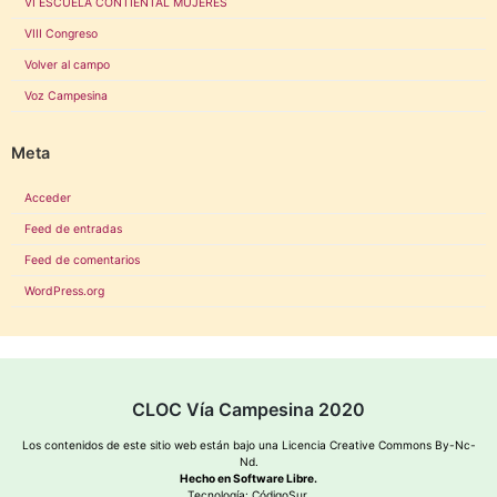
VI ESCUELA CONTIENTAL MUJERES
VIII Congreso
Volver al campo
Voz Campesina
Meta
Acceder
Feed de entradas
Feed de comentarios
WordPress.org
CLOC Vía Campesina 2020
Los contenidos de este sitio web están bajo una
Licencia Creative Commons By-Nc-
Nd
.
Hecho en Software Libre.
Tecnología:
CódigoSur
.