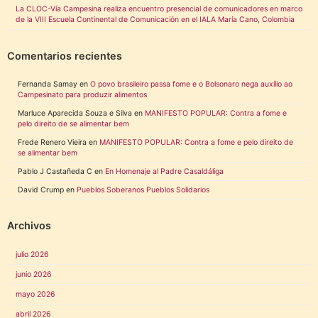
La CLOC-Vía Campesina realiza encuentro presencial de comunicadores en marco
de la VIII Escuela Continental de Comunicación en el IALA María Cano, Colombia
Comentarios recientes
Fernanda Samay
en
O povo brasileiro passa fome e o Bolsonaro nega auxílio ao
Campesinato para produzir alimentos
Marluce Aparecida Souza e Silva
en
MANIFESTO POPULAR: Contra a fome e
pelo direito de se alimentar bem
Frede Renero Vieira
en
MANIFESTO POPULAR: Contra a fome e pelo direito de
se alimentar bem
Pablo J Castañeda C
en
En Homenaje al Padre Casaldáliga
David Crump
en
Pueblos Soberanos Pueblos Solidarios
Archivos
julio 2026
junio 2026
mayo 2026
abril 2026