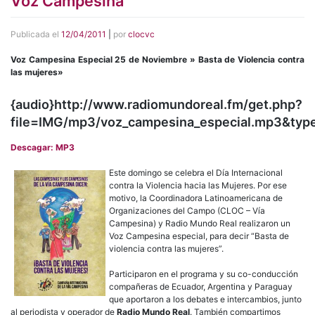
Voz Campesina
Publicada el
12/04/2011
|
por
clocvc
Voz Campesina Especial 25 de Noviembre » Basta de Violencia contra
las mujeres»
{audio}http://www.radiomundoreal.fm/get.php?
file=IMG/mp3/voz_campesina_especial.mp3&typ
Descagar: MP3
Este domingo se celebra el Día Internacional
contra la Violencia hacia las Mujeres. Por ese
motivo, la Coordinadora Latinoamericana de
Organizaciones del Campo (CLOC – Vía
Campesina) y Radio Mundo Real realizaron un
Voz Campesina especial, para decir “Basta de
violencia contra las mujeres”.
Participaron en el programa y su co-conducción
compañeras de Ecuador, Argentina y Paraguay
que aportaron a los debates e intercambios, junto
al periodista y operador de
Radio Mundo Real
. También compartimos