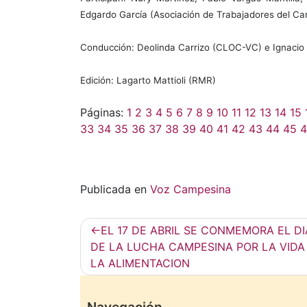
Edgardo García (Asociación de Trabajadores del C
Conducción: Deolinda Carrizo (CLOC-VC) e Ignacio 
Edición: Lagarto Mattioli (RMR)
Páginas:
1
2
3
4
5
6
7
8
9
10
11
12
13
14
15
33
34
35
36
37
38
39
40
41
42
43
44
45
4
Publicada en
Voz Campesina
Navegación
EL 17 DE ABRIL SE CONMEMORA EL DI
de
DE LA LUCHA CAMPESINA POR LA VIDA
LA ALIMENTACION
entradas
Navegación