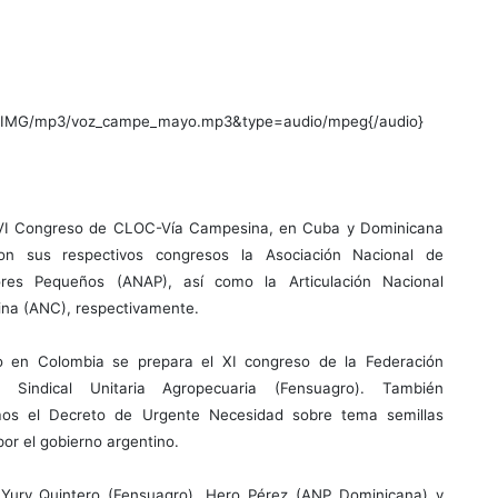
le=IMG/mp3/voz_campe_mayo.mp3&type=audio/mpeg{/audio}
 VI Congreso de CLOC-Vía Campesina, en Cuba y Dominicana
ron sus respectivos congresos la Asociación Nacional de
tores Pequeños (ANAP), así como la Articulación Nacional
na (ANC), respectivamente.
o en Colombia se prepara el XI congreso de la Federación
l Sindical Unitaria Agropecuaria (Fensuagro). También
mos el Decreto de Urgente Necesidad sobre tema semillas
por el gobierno argentino.
, Yury Quintero (Fensuagro), Hero Pérez (ANP Dominicana) y