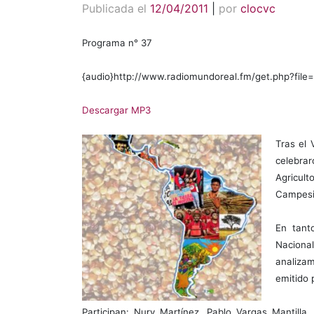
Publicada el
12/04/2011
|
por
clocvc
Programa n° 37
{audio}http://www.radiomundoreal.fm/get.php?fi
Descargar MP3
Tras el
celebra
Agricul
Campesi
En tant
Naciona
analiza
emitido 
Participan: Nury Martínez, Pablo Vargas Mantilla